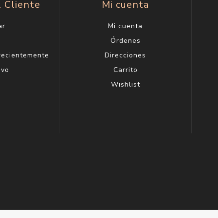
l Cliente
Mi cuenta
ar
Mi cuenta
g
Órdenes
 recientemente
Direcciones
evo
Carrito
Wishlist