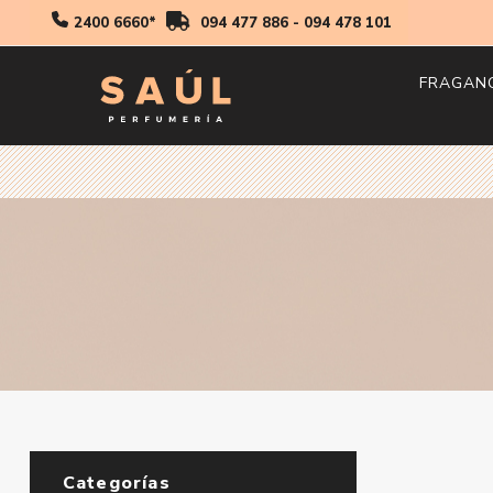
2400 6660*
094 477 886
-
094 478 101
FRAGAN
Hombr
Mujer
Niños
Categorías