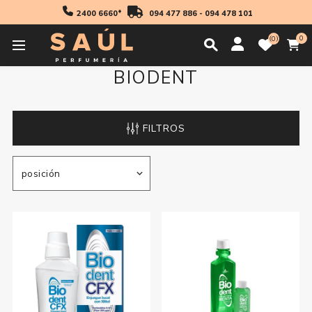
2400 6660*
094 477 886
-
094 478 101
0
0
BIODENT
FILTROS