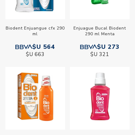
Biodent Enjuangue cfx 290
Enjuague Bucal Biodent
ml
290 ml Menta
$U 564
$U 273
$U 663
$U 321