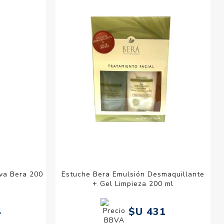
esorios para
metica
iva Bera 200
Estuche Bera Emulsión Desmaquillante
+ Gel Limpieza 200 ml
4
$U 431