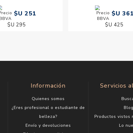
$U 251
$U 36
$U 295
$U 425
Información
Servicios a
Quienes somos
Busc
¿Eres profesional o estudiante de
Blo
belleza?
Productos vistos
Envío y devoluciones
Lo nu