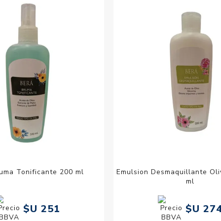
Acc
Cos
uma Tonificante 200 ml
Emulsion Desmaquillante Ol
ml
$U 251
$U 27