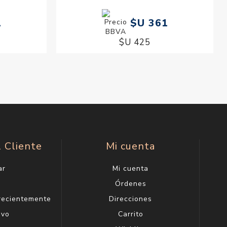
1
$U 361
$U 425
l Cliente
Mi cuenta
ar
Mi cuenta
g
Órdenes
 recientemente
Direcciones
evo
Carrito