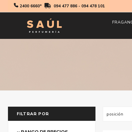
2400 6660*
094 477 886
-
094 478 101
FRAGAN
Hombr
Mujer
Niños
FILTRAR POR