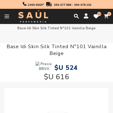
2400 6660*
094 477 886
-
094 478 101
0
0
Inicio
Maquillaje
Base Idi Skin Silk Tinted N°101 Vainilla Beige
Base Idi Skin Silk Tinted N°101 Vainilla
Beige
$U 524
$U 616