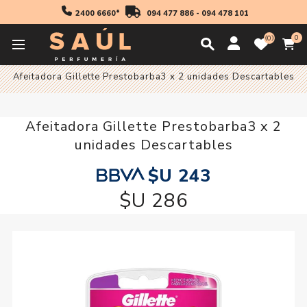
2400 6660*
094 477 886
-
094 478 101
0
0
Inicio
Cosmetica
Hombre
Maquinas De Afeitar
Afeitadora Gillette Prestobarba3 x 2 unidades Descartables
Afeitadora Gillette Prestobarba3 x 2
unidades Descartables
$U 243
$U 286