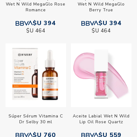
Wet N Wild MegaGlo Rose
Wet N Wild MegaGlo
Romance
Berry True
$U 394
$U 394
$U 464
$U 464
Súper Sérum Vitamina C
Aceite Labial Wet N Wild
Dr Selby 30 ml
Lip Oil Rose Quartz
$U 760
$U 559