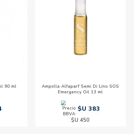
ol 90 ml
Ampolla Alfaparf Semi Di Lino SOS
Emergency Oil 13 ml
4
$U 383
$U 450