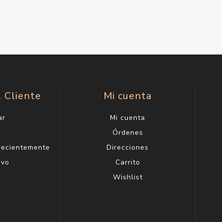
l Cliente
Mi cuenta
ar
Mi cuenta
g
Órdenes
 recientemente
Direcciones
evo
Carrito
Wishlist