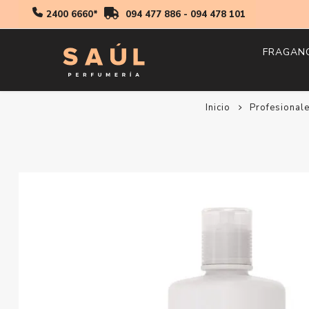
2400 6660*
094 477 886
-
094 478 101
FRAGAN
Inicio
Profesional
Hombr
Mujer
Niños