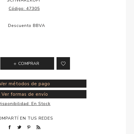
SCHWARZKOPF
esorios para
Código:
47305
metica
COMPRAR
Ver métodos de pago
Ver formas de envío
isponibilidad:
En Stock
OMPARTÍ EN TUS REDES