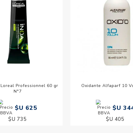
 Loreal Professionnel 60 gr
Oxidante Alfaparf 10 V
N°7
$U 625
$U 34
$U 735
$U 405