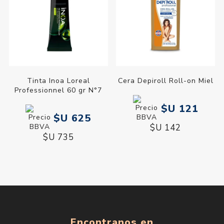
Tinta Inoa Loreal
Cera Depiroll Roll-on Miel
Professionnel 60 gr N°7
$U 121
$U 625
$U 142
$U 735
Encontranos en