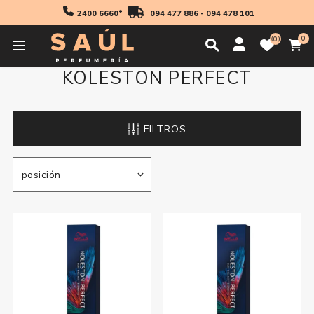
2400 6660*
094 477 886
-
094 478 101
0
0
KOLESTON PERFECT
FILTROS