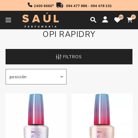
2400 6660*
094 477 886
-
094 478 101
0
0
OPI RAPIDRY
FILTROS