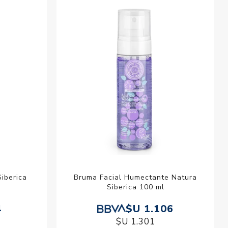
esorios para
metica
iberica
Bruma Facial Humectante Natura
l
Siberica 100 ml
4
$U 1.106
$U 1.301