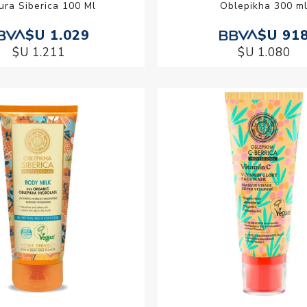
ura Siberica 100 Ml
Oblepikha 300 m
$U 1.029
$U 91
$U 1.211
$U 1.080