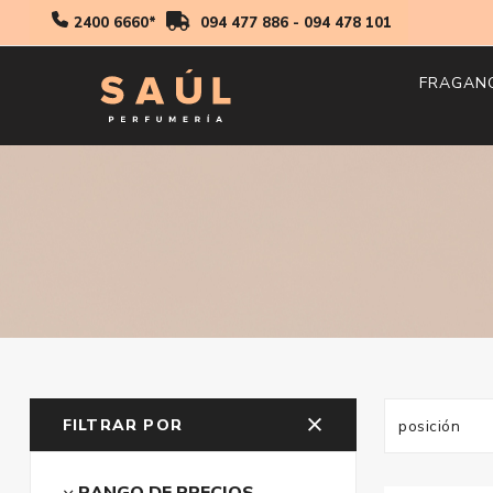
2400 6660*
094 477 886
-
094 478 101
FRAGAN
Hombr
Mujer
Niños
FILTRAR POR