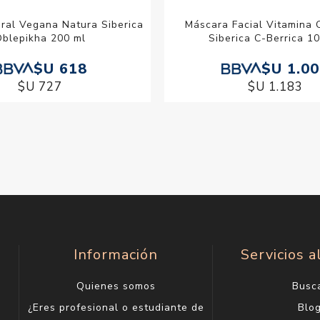
ral Vegana Natura Siberica
Máscara Facial Vitamina 
Oblepikha 200 ml
Siberica C-Berrica 1
$U 618
$U 1.0
$U 727
$U 1.183
Información
Servicios a
Quienes somos
Busc
¿Eres profesional o estudiante de
Blo