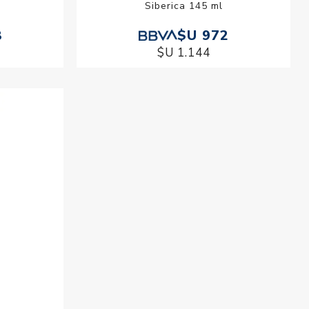
l
Siberica 145 ml
8
$U 972
$U 1.144