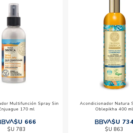
Acc
Cos
dor Multifunción Spray Sin
Acondicionador Natura S
Enjuague 170 ml
Oblepikha 400 m
$U 666
$U 73
$U 783
$U 863