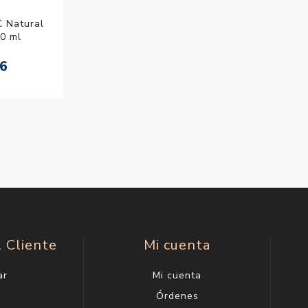
C Natural
00 ml
06
l Cliente
Mi cuenta
ar
Mi cuenta
g
Órdenes