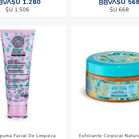
$U 1.280
$U 56
$U 1.506
$U 668
puma Facial De Limpieza
Exfoliante Corporal Natur