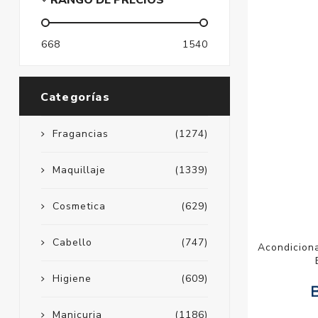
RANGO DE PRECIOS
668
1540
Categorías
Fragancias
(1274)
Maquillaje
(1339)
Cosmetica
(629)
Cabello
(747)
Acondiciona
Higiene
(609)
Manicuria
(1186)